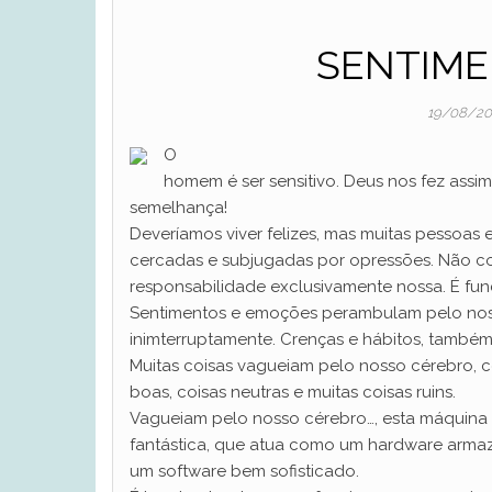
SENTIME
19/08/2
O
homem é ser sensitivo. Deus nos fez assi
semelhança!
Deveríamos viver felizes, mas muitas pessoas 
cercadas e subjugadas por opressões. Não c
responsabilidade exclusivamente nossa. É fu
Sentimentos e emoções perambulam pelo nos
inimterruptamente. Crenças e hábitos, também
Muitas coisas vagueiam pelo nosso cérebro, c
boas, coisas neutras e muitas coisas ruins.
Vagueiam pelo nosso cérebro…, esta máquina
fantástica, que atua como um hardware arma
um software bem sofisticado.