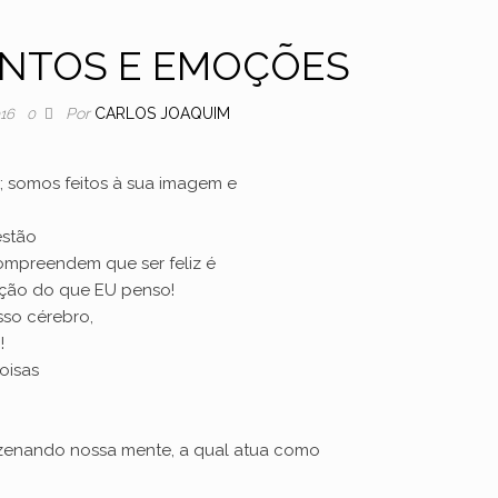
NTOS E EMOÇÕES
Por
CARLOS JOAQUIM
016
0
m; somos feitos à sua imagem e
estão
ompreendem que ser feliz é
nção do que EU penso!
so cérebro,
!
oisas
zenando nossa mente, a qual atua como