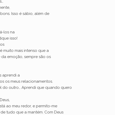
s…
ente,
ons. Isso é sábio, além de
á-los na
ique isso!
nos
 é muito mais intenso que a
e da emoção, sempre são os
 aprendi a
dos os meus relacionamentos.
el do outro… Aprendi que quando quero
 Deus,
stá ao meu redor, e permito-me
, e de tudo que a mantém. Com Deus