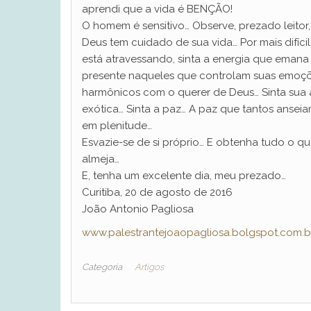
aprendi que a vida é BENÇÃO!
O homem é sensitivo… Observe, prezado leitor
Deus tem cuidado de sua vida… Por mais difíc
está atravessando, sinta a energia que emana
presente naqueles que controlam suas emoçõ
harmônicos com o querer de Deus… Sinta sua
exótica… Sinta a paz… A paz que tantos anse
em plenitude…
Esvazie-se de si próprio… E obtenha tudo o q
almeja…
E, tenha um excelente dia, meu prezado…
Curitiba, 20 de agosto de 2016
João Antonio Pagliosa
www.palestrantejoaopagliosa.bolgspot.com.b
Categoria
Artigos