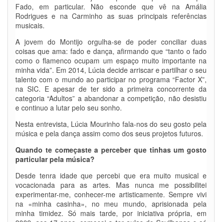
Fado, em particular. Não esconde que vê na Amália
Rodrigues e na Carminho as suas principais referências
musicais.
A jovem do Montijo orgulha-se de poder conciliar duas
coisas que ama: fado e dança, afirmando que “tanto o fado
como o flamenco ocupam um espaço muito importante na
minha vida”. Em 2014, Lúcia decide arriscar e partilhar o seu
talento com o mundo ao participar no programa “Factor X”,
na SIC. E apesar de ter sido a primeira concorrente da
categoria “Adultos” a abandonar a competição, não desistiu
e continuo a lutar pelo seu sonho.
Nesta entrevista, Lúcia Mourinho fala-nos do seu gosto pela
música e pela dança assim como dos seus projetos futuros.
Quando te começaste a perceber que tinhas um gosto
particular pela música?
Desde tenra idade que percebi que era muito musical e
vocacionada para as artes. Mas nunca me possibilitei
experimentar-me, conhecer-me artisticamente. Sempre vivi
na «minha casinha», no meu mundo, aprisionada pela
minha timidez. Só mais tarde, por iniciativa própria, em