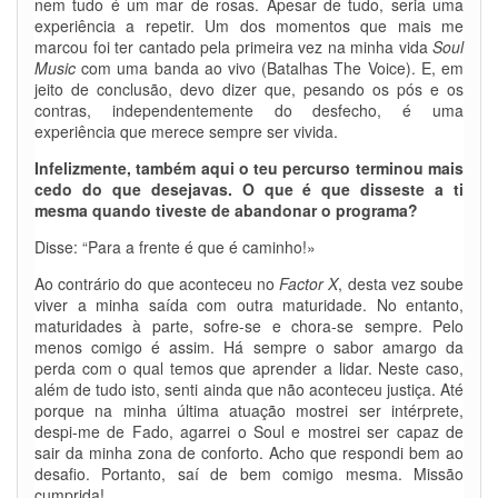
nem tudo é um mar de rosas. Apesar de tudo, seria uma
experiência a repetir. Um dos momentos que mais me
marcou foi ter cantado pela primeira vez na minha vida
Soul
Music
com uma banda ao vivo (Batalhas The Voice). E, em
jeito de conclusão, devo dizer que, pesando os pós e os
contras, independentemente do desfecho, é uma
experiência que merece sempre ser vivida.
Infelizmente, também aqui o teu percurso terminou mais
cedo do que desejavas. O que é que disseste a ti
mesma quando tiveste de abandonar o programa?
Disse: “Para a frente é que é caminho!»
Ao contrário do que aconteceu no
Factor X
, desta vez soube
viver a minha saída com outra maturidade. No entanto,
maturidades à parte, sofre-se e chora-se sempre. Pelo
menos comigo é assim. Há sempre o sabor amargo da
perda com o qual temos que aprender a lidar. Neste caso,
além de tudo isto, senti ainda que não aconteceu justiça. Até
porque na minha última atuação mostrei ser intérprete,
despi-me de Fado, agarrei o Soul e mostrei ser capaz de
sair da minha zona de conforto. Acho que respondi bem ao
desafio. Portanto, saí de bem comigo mesma. Missão
cumprida!