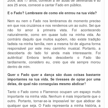
2009, aos 17 anos, comecei a ter aulas de Sevilhanas e só
aos 25 anos, comecei a cantar Fado em público.
E o Fado? Lembraste de como ele entrou na tua vida?
Nem eu nem o Fado nos lembramos do momento preciso
em que nos cruzámos e nos rendemos um ao outro. Sei que
não foi amor à primeira vista. Foi acontecendo
naturalmente, como em quase tudo na minha vida. Ao
contrário daquilo que muitos supõem, não existe tradição
fadista na minha família, nem a mesma foi de alguma forma
responsável por este meu caminho musical. Portanto, a
descoberta do fado foi ainda mais interessante. Foi
autêntica! Embora tenha descoberto o Fado tão
tardiamente, considero eu, creio que ele sempre morou
dentro de mim.
Quer o Fado quer a dança são duas coisas bastante
importantes na tua vida. Se tivesses de optar por uma
delas, de qual não conseguias mesmo abdicar
?
Tanto o Fado como o Flamenco ocupam um espaço muito
importante na minha vida. Nenhum é mais importante que o
outro. Portanto, tornar-se-ia impossível ter que abdicar de
qualquer que seja. O Fado representa a minha história, a