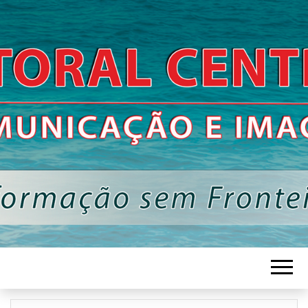
Informação Sem Fronteiras
LITORAL
CENTRO –
COMUNICAÇÃ
E IMAGEM