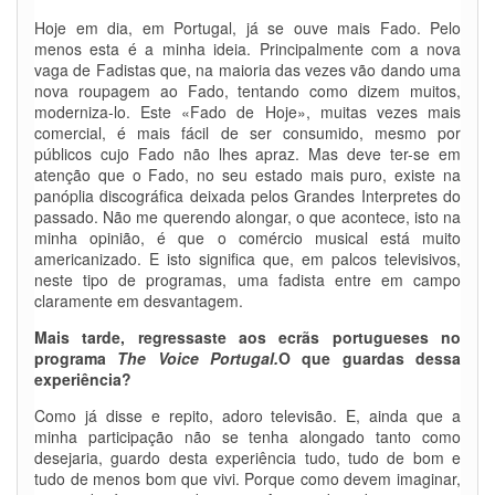
Hoje em dia, em Portugal, já se ouve mais Fado. Pelo
menos esta é a minha ideia. Principalmente com a nova
vaga de Fadistas que, na maioria das vezes vão dando uma
nova roupagem ao Fado, tentando como dizem muitos,
moderniza-lo. Este «Fado de Hoje», muitas vezes mais
comercial, é mais fácil de ser consumido, mesmo por
públicos cujo Fado não lhes apraz. Mas deve ter-se em
atenção que o Fado, no seu estado mais puro, existe na
panóplia discográfica deixada pelos Grandes Interpretes do
passado. Não me querendo alongar, o que acontece, isto na
minha opinião, é que o comércio musical está muito
americanizado. E isto significa que, em palcos televisivos,
neste tipo de programas, uma fadista entre em campo
claramente em desvantagem.
Mais tarde, regressaste aos ecrãs portugueses no
programa
The Voice Portugal.
O que guardas dessa
experiência?
Como já disse e repito, adoro televisão. E, ainda que a
minha participação não se tenha alongado tanto como
desejaria, guardo desta experiência tudo, tudo de bom e
tudo de menos bom que vivi. Porque como devem imaginar,