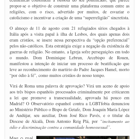
propor-se o objetivo de construir uma plataforma comum entre as
religiões, com o risco, advertido por muitos, de esvaziar o
catolicismo e incentivar a criação de uma “superreligião” sincretista.
O almoço de 11 de agosto com 21 refugiados sírios chegados à
Itália após a visita papal à ilha de Lesbos, dos quais apenas dois
eram cristãos, se insere nessa perspectiva da “opção preferencial”
pelos não-católicos. Esta estratégia exige a negação da existência de
guerras de religião. No entanto, a Igreja sofre perseguições em todo
o mundo. Dom Dominique Lebrun, Arcebispo de Rouen,
manifestou a intenção de iniciar um processo de beatificação que
leve ao reconhecimento do martírio do Padre Jacques Hamel, morto
“por ódio à fé”, como muitos cristãos do nosso tempo.
Virá de Roma uma palavra de aprovação? Virá um aceno de apoio
aos três bispos espanhóis processados criminalmente por criticarem
a lei que promove a transexualidade, aprovada há pouco em
Madrid? O Observatório espanhol contra a LGBTfobia denunciou
ao Ministério Público o Bispo de Getafe, Dom Joaquín María López
de Andújar, seu auxiliar, Dom José Rico Pavés, e o titular da
Diocese de Alcalà, Dom Antonio Reig Plá, por
“incitamento ao
ódio e discriminação contra a comunidade homossexual”.
Mas o mal