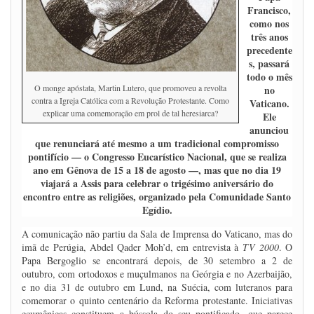
Francisco,
como nos
três anos
precedente
s, passará
todo o mês
O monge apóstata, Martin Lutero, que promoveu a revolta
no
contra a Igreja Católica com a Revolução Protestante. Como
Vaticano.
explicar uma comemoração em prol de tal heresiarca?
Ele
anunciou
que renunciará até mesmo a um tradicional compromisso
pontifício — o Congresso Eucarístico Nacional, que se realiza
ano em Gênova de 15 a 18 de agosto —, mas que no dia 19
viajará a Assis para celebrar o trigésimo aniversário do
encontro entre as religiões, organizado pela Comunidade Santo
Egídio.
A comunicação não partiu da Sala de Imprensa do Vaticano, mas do
imã de Perúgia, Abdel Qader Moh’d, em entrevista à
TV 2000
. O
Papa Bergoglio se encontrará depois, de 30 setembro a 2 de
outubro, com ortodoxos e muçulmanos na Geórgia e no Azerbaijão,
e no dia 31 de outubro em Lund, na Suécia, com luteranos para
comemorar o quinto centenário da Reforma protestante. Iniciativas
ecumênicas constituem a bússola do seu pontificado, que parece