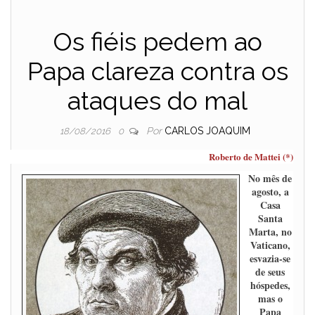
Os fiéis pedem ao
Papa clareza contra os
ataques do mal
Por
CARLOS JOAQUIM
18/08/2016
0
Roberto de Mattei (*)
No mês de
agosto, a
Casa
Santa
Marta, no
Vaticano,
esvazia-se
de seus
hóspedes,
mas o
Papa