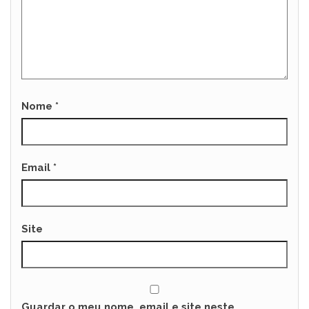
Nome
*
Email
*
Site
Guardar o meu nome, email e site neste