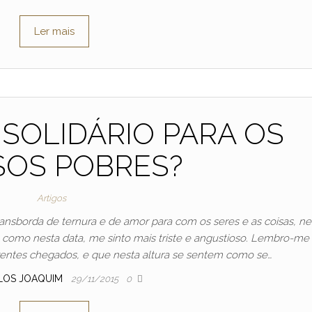
Ler mais
 SOLIDÁRIO PARA OS
OS POBRES?
Artigos
nsborda de ternura e de amor para com os seres e as coisas, ne
a como nesta data, me sinto mais triste e angustioso. Lembro-me
rentes chegados, e que nesta altura se sentem como se…
LOS JOAQUIM
29/11/2015
0