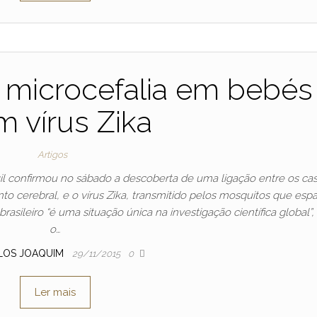
na microcefalia em bebés
 vírus Zika
Artigos
sil confirmou no sábado a descoberta de uma ligação entre os ca
o cerebral, e o vírus Zika, transmitido pelos mosquitos que es
asileiro “é uma situação única na investigação científica global”,
o…
LOS JOAQUIM
29/11/2015
0
Ler mais