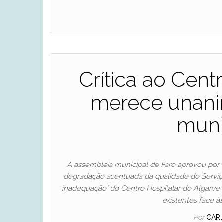
Crítica ao Cent
merece unani
muni
A assembleia municipal de Faro aprovou por
degradação acentuada da qualidade do Serviç
inadequação” do Centro Hospitalar do Algarve 
existentes face à
Por
CAR