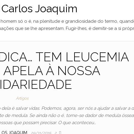
:
Carlos Joaquim
mem só o é, na plenitude e grandiosidade do termo, quand
ações que se lhe apresentam. Fugir-lhes, é demitir-se a si própr
ÉDICA… TEM LEUCEMIA
 APELA À NOSSA
IDARIEDADE
Artigos
 dela é salvar vidas. Podemos, agora, ser nós a ajudar a salvar a d
e de medula. Se ainda não o é, torne-se dador de medula óssea
pessoas que possam precisar. O que aconteceu…
LOS JOAQUIM
29/11/2015
2