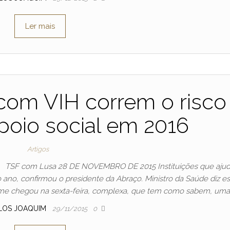
Ler mais
com VIH correm o risco
apoio social em 2016
Artigos
TSF com Lusa 28 DE NOVEMBRO DE 2015 Instituições que aju
 ano, confirmou o presidente da Abraço. Ministro da Saúde diz es
 me chegou na sexta-feira, complexa, que tem como sabem, uma
LOS JOAQUIM
29/11/2015
0