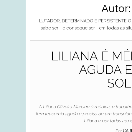
Autor
LUTADOR, DETERMINADO E PERSISTENTE O ho
sabe ser - e consegue ser - em todas as situ
LILIANA É M
AGUDA E
SOL
A Liliana Oliveira Mariano é médica, o trabalho
Tem leucemia aguda e precisa de um transplant
Liliana e por todas as 
Por
CAR