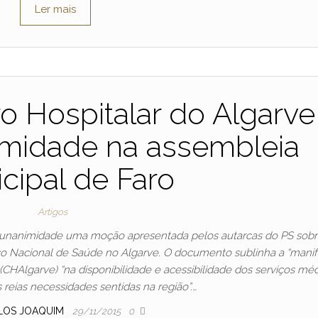
Ler mais
ro Hospitalar do Algarve
midade na assembleia
cipal de Faro
Artigos
 unanimidade uma moção apresentada pelos autarcas do PS sobr
o Nacional de Saúde no Algarve. O documento sublinha a “manif
(CHAlgarve) “na disponibilidade e acessibilidade dos serviços mé
s reias necessidades sentidas na região”.…
LOS JOAQUIM
29/11/2015
0