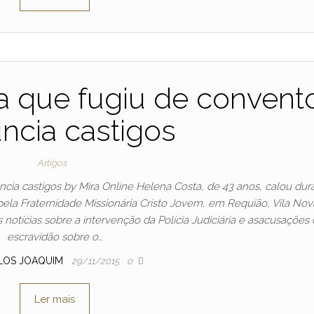
ira que fugiu de convent
ncia castigos
Artigos
ncia castigos by Mira Online Helena Costa, de 43 anos, calou dur
la Fraternidade Missionária Cristo Jovem, em Requião, Vila Nov
s notícias sobre a intervenção da Polícia Judiciária e asacusações
escravidão sobre o…
LOS JOAQUIM
29/11/2015
0
Ler mais