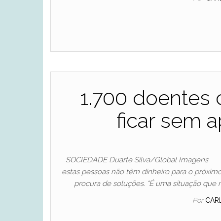
1.700 doentes 
ficar sem 
SOCIEDADE Duarte Silva/Global Imagens 
estas pessoas não têm dinheiro para o próximo
procura de soluções. “É uma situação que
Por
CAR