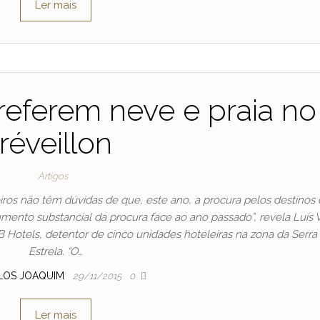
Ler mais
eferem neve e praia no
réveillon
Artigos
iros não têm dúvidas de que, este ano, a procura pelos destinos
ento substancial da procura face ao ano passado”, revela Luís V
 Hotels, detentor de cinco unidades hoteleiras na zona da Serra
Estrela. “O…
LOS JOAQUIM
29/11/2015
0
Ler mais