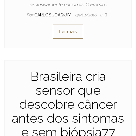
exclusivamente nacionais. O Prémio…
Por
CARLOS JOAQUIM
05/01/2016
0
Ler mais
Brasileira cria
sensor que
descobre câncer
antes dos sintomas
e sem biópsia77