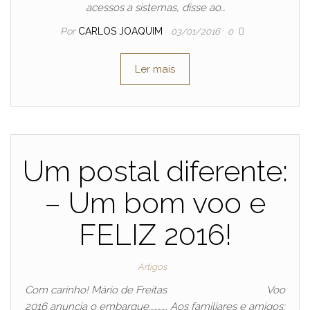
acessos a sistemas, disse ao…
Por
CARLOS JOAQUIM
03/01/2016
0
Ler mais
Um postal diferente:
– Um bom voo e
FELIZ 2016!
Artigos
Com carinho! Mário de Freitas Voo
2016 anuncia o embarque…………. Aos familiares e amigos: