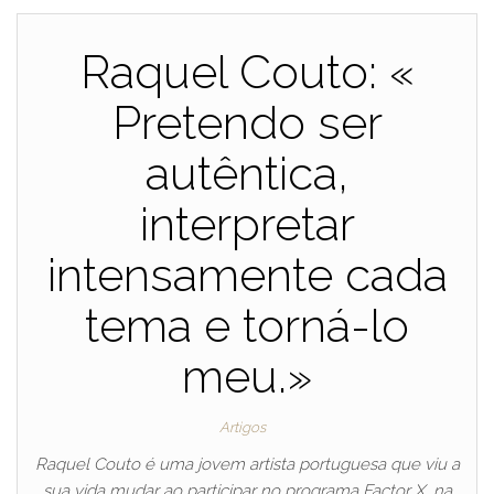
Raquel Couto: «
Pretendo ser
autêntica,
interpretar
intensamente cada
tema e torná-lo
meu.»
Artigos
Raquel Couto é uma jovem artista portuguesa que viu a
sua vida mudar ao participar no programa Factor X, na