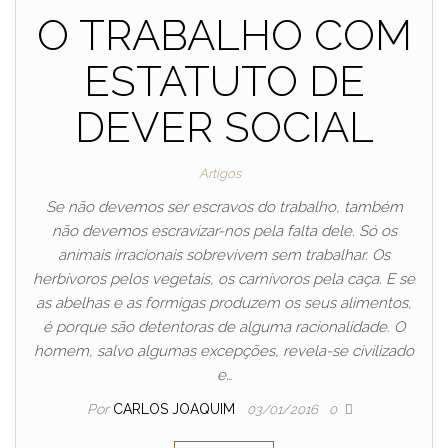
O TRABALHO COM
ESTATUTO DE
DEVER SOCIAL
Artigos
Se não devemos ser escravos do trabalho, também
não devemos escravizar-nos pela falta dele. Só os
animais irracionais sobrevivem sem trabalhar. Os
herbívoros pelos vegetais, os carnívoros pela caça. E se
as abelhas e as formigas produzem os seus alimentos,
é porque são detentoras de alguma racionalidade. O
homem, salvo algumas excepções, revela-se civilizado
e…
Por
CARLOS JOAQUIM
03/01/2016
0