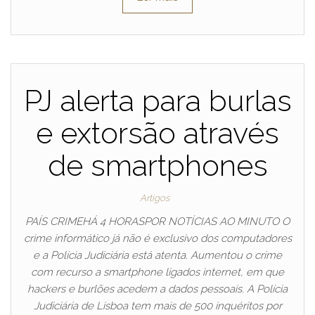
PJ alerta para burlas
e extorsão através
de smartphones
Artigos
PAÍS CRIMEHÁ 4 HORASPOR NOTÍCIAS AO MINUTO O
crime informático já não é exclusivo dos computadores
e a Polícia Judiciária está atenta. Aumentou o crime
com recurso a smartphone ligados internet, em que
hackers e burlões acedem a dados pessoais. A Polícia
Judiciária de Lisboa tem mais de 500 inquéritos por