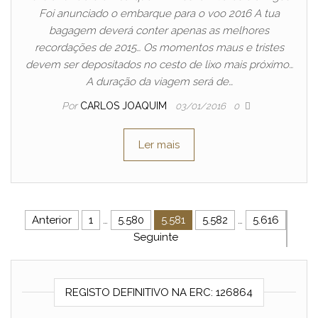
Foi anunciado o embarque para o voo 2016 A tua
bagagem deverá conter apenas as melhores
recordações de 2015… Os momentos maus e tristes
devem ser depositados no cesto de lixo mais próximo…
A duração da viagem será de…
Por
CARLOS JOAQUIM
03/01/2016
0
Ler mais
Navegação de artigos
Anterior
1
…
5.580
5.581
5.582
…
5.616
Seguinte
REGISTO DEFINITIVO NA ERC: 126864