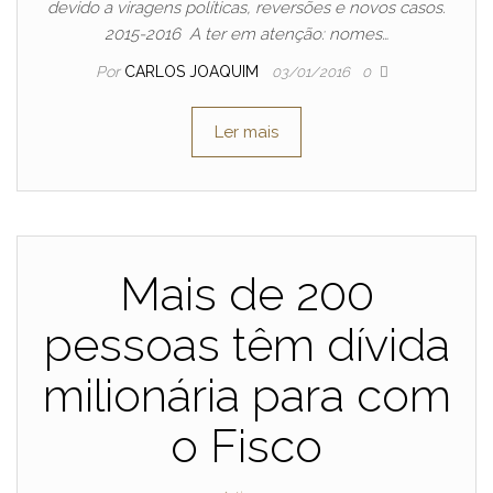
devido a viragens políticas, reversões e novos casos.
2015-2016 A ter em atenção: nomes…
Por
CARLOS JOAQUIM
03/01/2016
0
Ler mais
Mais de 200
pessoas têm dívida
milionária para com
o Fisco