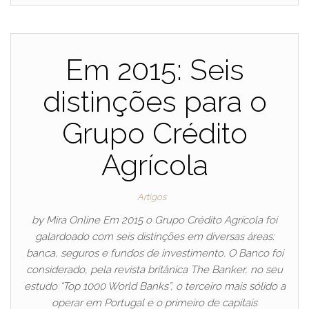
Em 2015: Seis
distinções para o
Grupo Crédito
Agrícola
Artigos
by Mira Online Em 2015 o Grupo Crédito Agrícola foi
galardoado com seis distinções em diversas áreas:
banca, seguros e fundos de investimento. O Banco foi
considerado, pela revista britânica The Banker, no seu
estudo “Top 1000 World Banks”, o terceiro mais sólido a
operar em Portugal e o primeiro de capitais