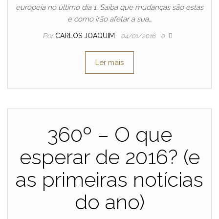
europeia no último dia 1. Saiba que mudanças são estas
e como irão afetar a sua…
Por
CARLOS JOAQUIM
04/01/2016
0
Ler mais
360º – O que
esperar de 2016? (e
as primeiras notícias
do ano)