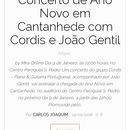
Novo em
Cantanhede com
Cordis e João Gentil
Artigos
by Mira Online Dia 9 de Janeiro, às 22:00 horas, no
Centro Paroquial S. Pedro Um concerto do grupo Cordis
– Piano & Guitarra Portuguesa, acompanhado por João
Gentil, vai assinalar a chegada do Ano Novo em
Cantanhede, no auditório do Centro Paroquial S. Pedro,
no próximo dia 9 de Janeiro, a partir das 22h00.
Promovido pelo…
Por
CARLOS JOAQUIM
05/01/2016
0