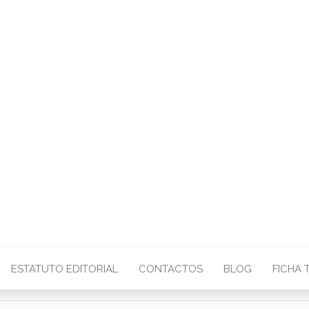
CENTRO – COMU
IMAGEM
ESTATUTO EDITORIAL
CONTACTOS
BLOG
FICHA 