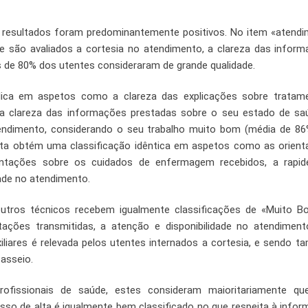
s resultados foram predominantemente positivos. No item «atend
e são avaliados a cortesia no atendimento, a clareza das infor
s de 80% dos utentes consideraram de grande qualidade.
dica em aspetos como a clareza das explicações sobre tratame
 clareza das informações prestadas sobre o seu estado de sa
atendimento, considerando o seu trabalho muito bom (média de 8
sta obtém uma classificação idêntica em aspetos como as orien
ientações sobre os cuidados de enfermagem recebidos, a rapi
dade no atendimento.
outros técnicos recebem igualmente classificações de «Muito 
ções transmitidas, a atenção e disponibilidade no atendiment
iliares é relevada pelos utentes internados a cortesia, e sendo 
asseio.
ofissionais de saúde, estes consideram maioritariamente qu
cesso de alta é igualmente bem classificado no que respeita à info