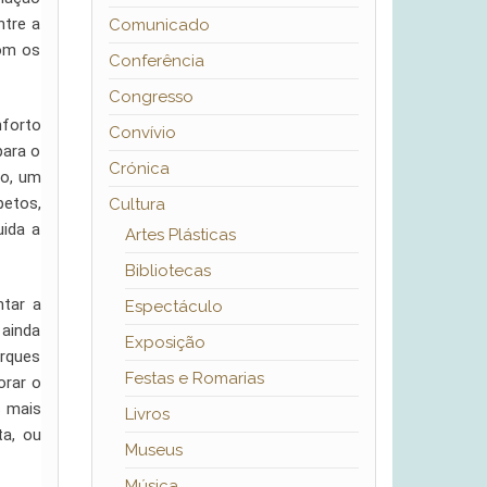
ntre a
Comunicado
com os
Conferência
Congresso
nforto
Convívio
para o
Crónica
to, um
petos,
Cultura
uida a
Artes Plásticas
Bibliotecas
ntar a
Espectáculo
 ainda
Exposição
arques
Festas e Romarias
orar o
s mais
Livros
ta, ou
Museus
Música