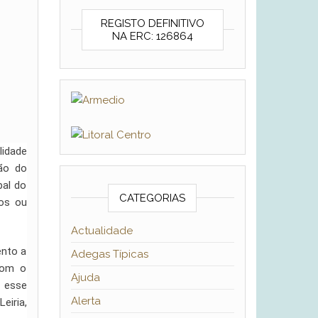
REGISTO DEFINITIVO
NA ERC: 126864
lidade
ção do
bal do
CATEGORIAS
gos ou
Actualidade
ento a
Adegas Típicas
 com o
Ajuda
r esse
Alerta
eiria,