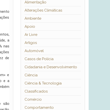
Alimentação
Alterações Climáticas
imento
mações
Ambiente
Apoio
ntos,
Ar Livre
úde, a
Artigos
6% nas
Automóvel
tações
dez de
Casos de Polícia
Cidadania e Desenvolvimento
Bom» e
Ciência
o e a
Ciência & Tecnologia
também
Classificados
Comércio
e são
Comportamento
rmação