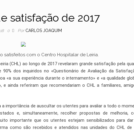
de satisfação de 2017
Por
CARLOS JOAQUIM
018
0
 satisfeitos com o Centro Hospitalar de Leiria.
eiria (CHL) ao longo de 2017 revelaram grande satisfação pela qua
de 90% dos inquiridos no «Questionário de Avaliação da Satisfa
a «a sua experiência durante o internamento» e «a qualidade glo
a», e ainda referiram que recomendariam o CHL a familiares, ami
nta a importância de auscultar os utentes para avaliar a todo o mom
estados e, simultaneamente, recolher propostas de melhoria,
uito importante que os utentes estejam sensibilizados para da
orma como são recebidos e atendidos nas unidades do CHL de L