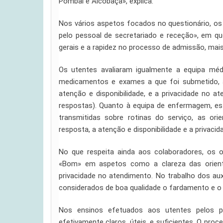
Pombal e Alcobaça», explica.
Nos vários aspetos focados no questionário, o
pelo pessoal de secretariado e receção», em qu
gerais e a rapidez no processo de admissão, mai
Os utentes avaliaram igualmente a equipa mé
medicamentos e exames a que foi submetido, a
atenção e disponibilidade, e a privacidade no 
respostas). Quanto à equipa de enfermagem, e
transmitidas sobre rotinas do serviço, as or
resposta, a atenção e disponibilidade e a privaci
No que respeita ainda aos colaboradores, os 
«Bom» em aspetos como a clareza das orienta
privacidade no atendimento. No trabalho dos aux
considerados de boa qualidade o fardamento e o 
Nos ensinos efetuados aos utentes pelos pr
efetivamente claros, úteis, e suficientes. O pro