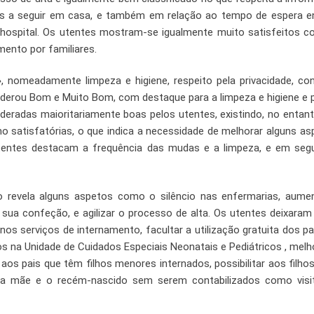
cas a seguir em casa, e também em relação ao tempo de espera e
 hospital. Os utentes mostram-se igualmente muito satisfeitos 
mento por familiares.
, nomeadamente limpeza e higiene, respeito pela privacidade, co
iderou Bom e Muito Bom, com destaque para a limpeza e higiene e 
ideradas maioritariamente boas pelos utentes, existindo, no entan
mo satisfatórias, o que indica a necessidade de melhorar alguns as
utentes destacam a frequência das mudas e a limpeza, e em seg
io revela alguns aspetos como o silêncio nas enfermarias, aume
sua confeção, e agilizar o processo de alta. Os utentes deixaram
 nos serviços de internamento, facultar a utilização gratuita dos p
s na Unidade de Cuidados Especiais Neonatais e Pediátricos , melh
aos pais que têm filhos menores internados, possibilitar aos filho
em a mãe e o recém-nascido sem serem contabilizados como visi