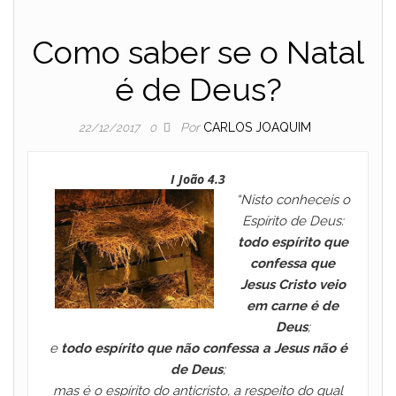
Como saber se o Natal
é de Deus?
Por
CARLOS JOAQUIM
22/12/2017
0
I João 4.3
“Nisto conheceis o
Espírito de Deus:
todo espírito que
confessa que
Jesus Cristo veio
em carne é de
Deus
;
e
todo espírito que não confessa a Jesus não é
de Deus
;
mas é o espírito do anticristo, a respeito do qual