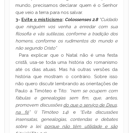
mundo, precisamos declarar quem é o Senhor
que veio a terra para nos salvar.
3-
Evite o misticismo
:
Colossenses 2.8
“Cuidado
que ninguém vos venha a enredar com sua
filosofia e vãs sutilezas, conforme a tradição dos
homens, conforme os rudimentos do mundo e
não segundo Cristo”
Para explicar que o Natal não é uma festa
cristã, usa-se toda uma história do romanismo
até os dias atuais. Mas há outras versões da
história que mostram o contrário. Sobre isso
não quero discutir lembrando as orientações de
Paulo a Timóteo e Tito:
“nem se ocupem com
fábulas e genealogias sem fim, que, antes,
promovem discussões
do que o serviço de Deus,
na fé
”
(
I Timóteo 1.4
) e
“Evita discussões
insensatas, genealogias, contendas e debates
sobre a lei;
porque não têm utilidade e são