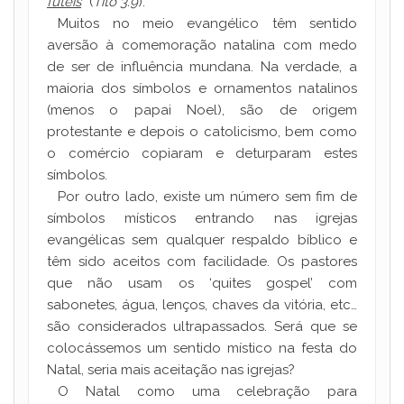
fúteis
”
(
Tito 3.9
).
Muitos no meio evangélico têm sentido
aversão à comemoração natalina com medo
de ser de influência mundana. Na verdade, a
maioria dos símbolos e ornamentos natalinos
(menos o papai Noel), são de origem
protestante e depois o catolicismo, bem como
o comércio copiaram e deturparam estes
símbolos.
Por outro lado, existe um número sem fim de
símbolos místicos entrando nas igrejas
evangélicas sem qualquer respaldo bíblico e
têm sido aceitos com facilidade. Os pastores
que não usam os ‘quites gospel’ com
sabonetes, água, lenços, chaves da vitória, etc…
são considerados ultrapassados. Será que se
colocássemos um sentido místico na festa do
Natal, seria mais aceitação nas igrejas?
O Natal como uma celebração para