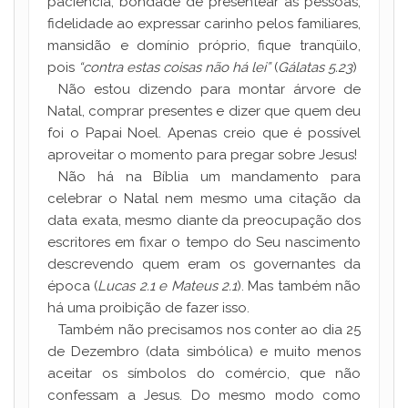
paciência, bondade de presentear as pessoas,
fidelidade ao expressar carinho pelos familiares,
mansidão e domínio próprio, fique tranqüilo,
pois
“contra estas coisas não há lei”
(
Gálatas 5.23
)
Não estou dizendo para montar árvore de
Natal, comprar presentes e dizer que quem deu
foi o Papai Noel. Apenas creio que é possível
aproveitar o momento para pregar sobre Jesus!
Não há na Bíblia um mandamento para
celebrar o Natal nem mesmo uma citação da
data exata, mesmo diante da preocupação dos
escritores em fixar o tempo do Seu nascimento
descrevendo quem eram os governantes da
época (
Lucas 2.1 e Mateus 2.1
). Mas também não
há uma proibição de fazer isso.
Também não precisamos nos conter ao dia 25
de Dezembro (data simbólica) e muito menos
aceitar os símbolos do comércio, que não
confessam a Jesus. Do mesmo modo como