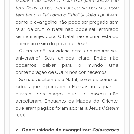
doutrina de Cristo e nela não permanece não
tem Deus; o que permanece na doutrina, esse
tem tanto o Pai como o Filho”
(
II João 1.9
). Assim
como o evangelho não pode ser pregado sem
falar da cruz, o Natal não pode ser lembrado
sem a manjedoura. O Natal não é uma festa do
comércio e sim do povo de Deus!
Quem você convidaria para comemorar seu
aniversário? Seus amigos, claro. Então não
podemos deixar para o mundo uma
comemoração de QUEM nós conhecemos.
Se não aceitarmos o Natal, seremos como os
judeus que esperavam o Messias, mas quando
ouviram dos magos que Ele nasceu não
acreditaram. Enquanto os Magos do Oriente,
que eram pagãos foram adorar a Jesus (
Mateus
2.1,2
).
2-
Oportunidade de evangelizar
:
Colossenses