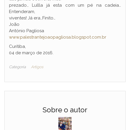
prezado… Lullla já esta com um pé na cadeia…
Entenderam,
viventes! Já era…Finito…
João
António Pagliosa
www.palestrantejoaopagliosa.blogspot.com.br
Curitiba,
04 de março de 2016.
Categoria
Artigos
Sobre o autor