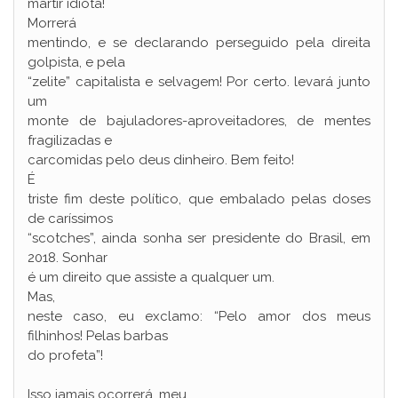
mártir idiota!
Morrerá
mentindo, e se declarando perseguido pela direita
golpista, e pela
“zelite” capitalista e selvagem! Por certo. levará junto
um
monte de bajuladores-aproveitadores, de mentes
fragilizadas e
carcomidas pelo deus dinheiro. Bem feito!
É
triste fim deste político, que embalado pelas doses
de caríssimos
“scotches”, ainda sonha ser presidente do Brasil, em
2018. Sonhar
é um direito que assiste a qualquer um.
Mas,
neste caso, eu exclamo: “Pelo amor dos meus
filhinhos! Pelas barbas
do profeta”!
Isso jamais ocorrerá, meu