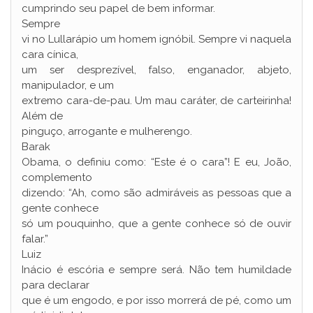
cumprindo seu papel de bem informar.
Sempre
vi no Lullarápio um homem ignóbil. Sempre vi naquela
cara cínica,
um ser desprezível, falso, enganador, abjeto,
manipulador, e um
extremo cara-de-pau. Um mau caráter, de carteirinha!
Além de
pinguço, arrogante e mulherengo.
Barak
Obama, o definiu como: “Este é o cara”! E eu, João,
complemento
dizendo: “Ah, como são admiráveis as pessoas que a
gente conhece
só um pouquinho, que a gente conhece só de ouvir
falar.”
Luiz
Inácio é escória e sempre será. Não tem humildade
para declarar
que é um engodo, e por isso morrerá de pé, como um