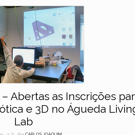
– Abertas as Inscrições pa
bótica e 3D no Águeda Livin
Lab
Por
CARLOS JOAQUIM
19
0