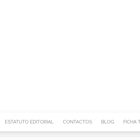
CENTRO – COMU
IMAGEM
ESTATUTO EDITORIAL
CONTACTOS
BLOG
FICHA 