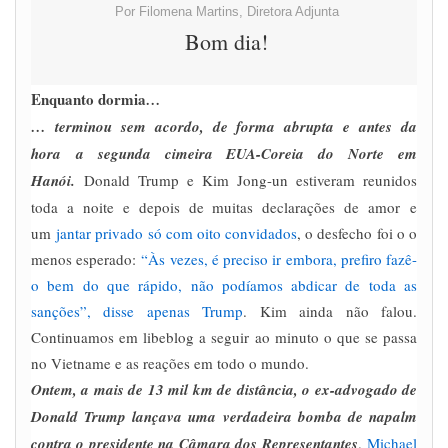
Por Filomena Martins, Diretora Adjunta
Bom dia!
Enquanto dormia
…
… terminou sem acordo, de forma abrupta e antes da
hora a segunda cimeira EUA-Coreia do Norte em
Hanói.
Donald Trump e Kim Jong-un estiveram reunidos
toda a noite e depois de muitas declarações de amor e
um
jantar privado só com oito convidados
, o desfecho foi o o
menos esperado:
“Às vezes, é preciso ir embora, prefiro fazê-
o bem do que rápido, não podíamos abdicar de toda as
sanções”, disse apenas Trump
. Kim ainda não falou.
Continuamos em libeblog a seguir ao minuto o que se passa
no Vietname e as reações em todo o mundo.
Ontem, a mais de 13 mil km de distância, o ex-advogado de
Donald Trump lançava uma verdadeira bomba de napalm
contra o presidente na Câmara dos Representantes
.
Michael