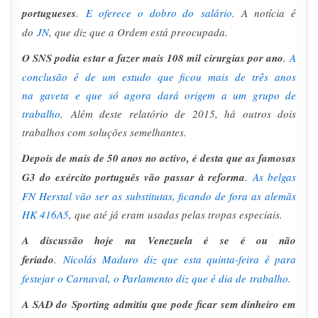
portugueses
.
E oferece o dobro do salário
. A notícia é
do
JN
, que diz que a Ordem está preocupada.
O SNS podia estar a fazer mais 108 mil cirurgias por ano
.
A
conclusão é de um estudo que ficou mais de três anos
na gaveta e que só agora dará origem a um grupo de
trabalho
. Além deste relatório de 2015, há outros dois
trabalhos com soluções semelhantes.
Depois de mais de 50 anos no activo, é desta que as famosas
G3 do exército português vão passar à reforma
.
As belgas
FN Herstal vão ser as substitutas, ficando de fora as alemãs
HK 416A5
, que até já eram usadas pelas tropas especiais.
A discussão hoje na Venezuela é se é ou não
feriado
.
Nicolás Maduro diz que esta quinta-feira é para
festejar o Carnaval, o Parlamento diz que é dia de trabalho
.
A SAD do Sporting admitiu que pode ficar sem dinheiro em