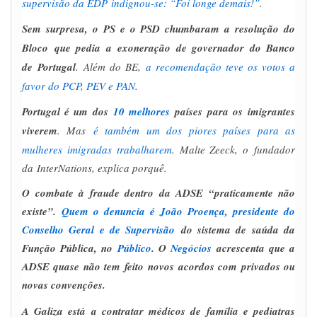
supervisão da EDP indignou-se: “Foi longe demais!”
.
Sem surpresa, o PS e o PSD chumbaram a resolução do
Bloco que pedia a exoneração de governador do Banco
de Portugal
. Além do BE,
a recomendação teve os votos a
favor do PCP, PEV e PAN
.
Portugal é um dos
10 melhores
países para os imigrantes
viverem
. Mas
é também um dos piores países para as
mulheres imigradas trabalharem
. Malte Zeeck, o fundador
da
InterNations
, explica porquê
.
O combate à fraude dentro da ADSE “praticamente não
existe”
.
Quem o denuncia é João Proença, presidente do
Conselho Geral e de Supervisão
do sistema de saúda da
Função Pública, no
Público
. O
Negócios
acrescenta que a
ADSE quase não tem feito novos acordos com privados ou
novas convenções.
A Galiza está a contratar médicos de família e pediatras