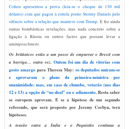
Cohen apresentou a prova (leia-se o cheque de 130 mil
dólares) com que pagou à estrela porno Stormy Daniels pelo
silêncio sobre a relação que manteve com Trump.
E fez ainda
outras bombásticas revelações, mas nada concreto sobre a
ligação à Rússia ou outros factos que possam levar a
um
impeachment
.
Os
britânicos estão a um passo de empurrar o Brexit com
.
Ontem foi um dia de vitórias com
a barriga… outra vez
gosto amargo
para Theresa May:
os deputados uniram-se
e aprovaram o plano da primeira-ministra por
unanimidade: mas, em caso de chumbo, votarão (nos dias
12 e 13) a opção de “no-deal” ou o adiamento
. Resta saber
se europeus aprovam. E se a hipótese de um segundo
referendo, que será proposto por Jeremy Corbyn, terá
hipóteses.
A tensão entra a Índia e o Paquistão continua a