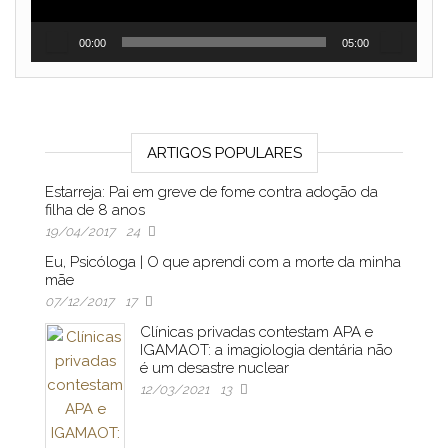
00:00
05:00
ARTIGOS POPULARES
Estarreja: Pai em greve de fome contra adoção da
filha de 8 anos
19/04/2017
24
Eu, Psicóloga | O que aprendi com a morte da minha
mãe
07/12/2017
17
Clínicas privadas contestam APA e
IGAMAOT: a imagiologia dentária não
é um desastre nuclear
12/03/2021
13