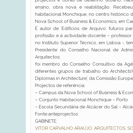
projectos e obras de desenho urbano, habit
ensino, obra nova e reabilitação. Recebe
habitacional Monchique, no centro histórico 
Nova School of Business & Economics, em Car
É autor de ‘Edifícios de Arquivo: futuros p
profissão e à actividade docente – professor
no Instituto Superior Técnico, em Lisboa -, t
Presidente do Conselho Nacional de Adm
Arquitectos;
foi membro do Conselho Consultivo da Agênc
diferentes grupos de trabalho do Architect
Diplomas in Architecture’, da Comissão Europe
Projectos de referência:
– Campus da Nova School of Business & Econ
– Conjunto Habitacional Monchique – Porto
– Escola Secundária de Alcácer do Sal – Alcá
Fonte:anteprojectos
GABINETE:
VITOR CARVALHO ARAÚJO, ARQUITECTOS, SO