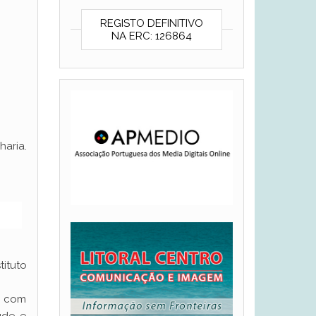
REGISTO DEFINITIVO
NA ERC: 126864
aria.
ituto
 – com