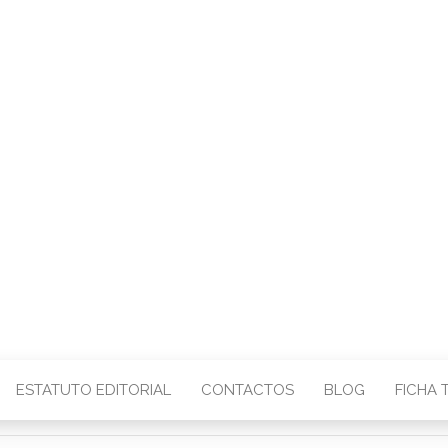
CENTRO – COMU
IMAGEM
ESTATUTO EDITORIAL
CONTACTOS
BLOG
FICHA 