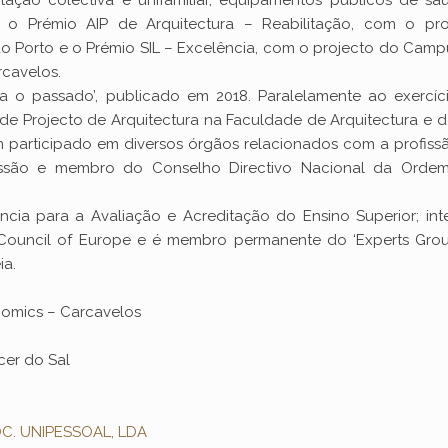
ação colectiva e unifamiliar, equipamentos públicos de sa
u o Prémio AIP de Arquitectura – Reabilitação, com o pro
do Porto e o Prémio SIL – Excelência, com o projecto do Cam
cavelos.
ara o passado’, publicado em 2018. Paralelamente ao exercíc
 de Projecto de Arquitectura na Faculdade de Arquitectura e 
em participado em diversos órgãos relacionados com a profissã
issão e membro do Conselho Directivo Nacional da Orde
ia para a Avaliação e Acreditação do Ensino Superior; int
s’Council of Europe e é membro permanente do ‘Experts Gro
ia.
omics – Carcavelos
cer do Sal
C. UNIPESSOAL, LDA