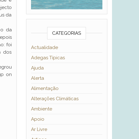
úde e
jecto
pus da
io da
CATEGORIAS
depois
o: foi
Actualidade
m dos
Adegas Típicas
egrou
Ajuda
up on
Alerta
Alimentação
Alterações Climáticas
Ambiente
Apoio
Ar Livre