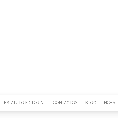
CENTRO – COMU
IMAGEM
ESTATUTO EDITORIAL
CONTACTOS
BLOG
FICHA 