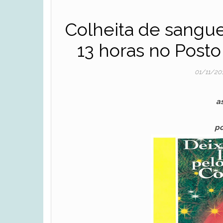
Colheita de sangue
13 horas no Post
01/11/20
a
po