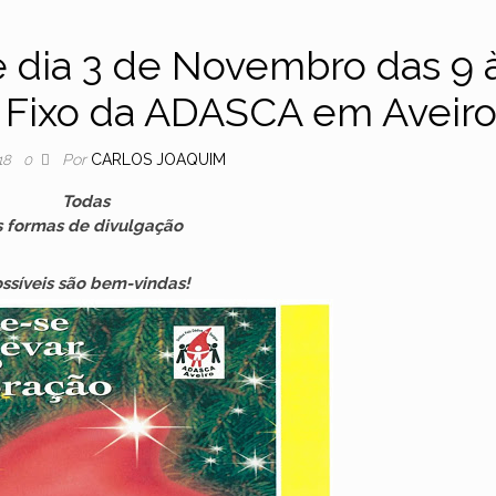
 dia 3 de Novembro das 9 
o Fixo da ADASCA em Aveir
Por
CARLOS JOAQUIM
18
0
Todas
s formas de divulgação
ssíveis são bem-vindas!