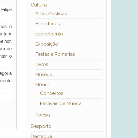
Cultura
Filipe
Artes Plásticas
Bibliotecas
mos o
ca tem
Espectáculo
elhor,
Exposição
sam de
Festas e Romarias
ntar o
Livros
egoria
Museus
imento
Música
Concertos
Festivais de Música
Poesia
Desporto
Destaque