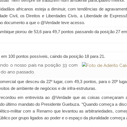
justas” nem sempre se traduzem num ambiente participativo melhor.
cidadãos africanos esteja a diminuir, com tendências de agravamen
de Civil, os Direitos e Liberdades Civis, a Liberdade de Express
 no documento a que o @Verdade teve acesso.
çambique piorou de 53,6 para 49,7 pontos passando da posição 27 e
, em 100 pontos possíveis, caindo da posição 18 para 21.
tando o nosso país na posição 33 com
s do ano passado.
ercial que desceu da 22º lugar, com 49,3 pontos, para o 20º lug
esitos de ambiente de negócios e de infra-estruturas.
, recordou em entrevista ao @Verdade que as coisas começaram a
de do último mandato do Presidente Guebuza. “Quando começa a dis
lítico-militar com a Renamo que levantou as arbitrariedades, com
lico por grupo ligados ao poder e o espaço da pluralidade começa a