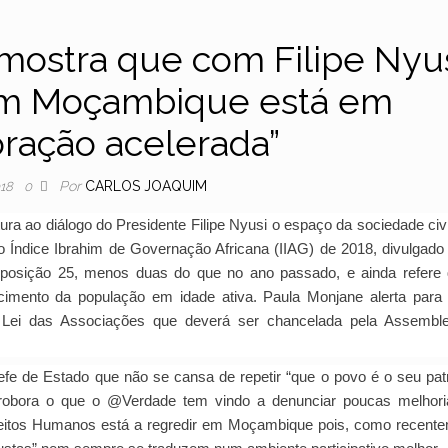
mostra que com Filipe Nyu
m Moçambique está em
oração acelerada”
Por
CARLOS JOAQUIM
018
0
ra ao diálogo do Presidente Filipe Nyusi o espaço da sociedade civi
Índice Ibrahim de Governação Africana (IIAG) de 2018, divulgado
a posição 25, menos duas do que no ano passado, e ainda refere
imento da população em idade ativa. Paula Monjane alerta para
Lei das Associações que deverá ser chancelada pela Assemble
e de Estado que não se cansa de repetir “que o povo é o seu pat
rrobora o que o @Verdade tem vindo a denunciar poucas melhor
reitos Humanos está a regredir em Moçambique pois, como recent