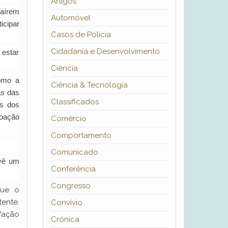
Artigos
saírem
Automóvel
icipar
Casos de Polícia
Cidadania e Desenvolvimento
 estar
Ciência
omo a
Ciência & Tecnologia
as das
Classificados
os dos
coação
Comércio
Comportamento
Comunicado
evê um
Conferência
Congresso
que o
ente.
Convívio
fação
Crónica