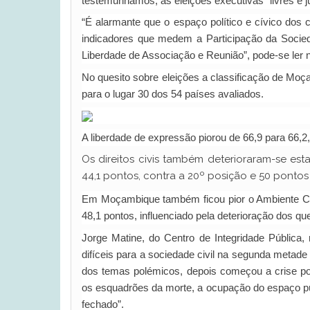
testemunhamos, as eleições executivas “livres e 
“É alarmante que o espaço político e cívico dos 
indicadores que medem a Participação da Socieda
Liberdade de Associação e Reunião”, pode-se ler
No quesito sobre eleições a classificação de Mo
para o lugar 30 dos 54 países avaliados.
A liberdade de expressão piorou de 66,9 para 66,2
Os direitos civis também deterioraram-se es
44,1 pontos, contra a 20º posição e 50 ponto
Em Moçambique também ficou pior o Ambiente Com
48,1 pontos, influenciado pela deterioração dos qu
Jorge Matine, do Centro de Integridade Pública
difíceis para a sociedade civil na segunda meta
dos temas polémicos, depois começou a crise po
os esquadrões da morte, a ocupação do espaço púb
fechado”.