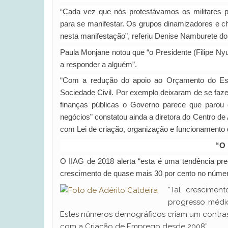
“Cada vez que nós protestávamos os militares 
para se manifestar. Os grupos dinamizadores e ch
nesta manifestação”, referiu Denise Namburete d
Paula Monjane notou que “o Presidente (Filipe Ny
a responder a alguém”.
“Com a redução do apoio ao Orçamento do Est
Sociedade Civil. Por exemplo deixaram de se faze
finanças públicas o Governo parece que parou 
negócios” constatou ainda a diretora do Centro d
com Lei de criação, organização e funcionamento
“O 
O IIAG de 2018 alerta “esta é uma tendência pr
crescimento de quase mais 30 por cento no número
“Tal crescime
progresso médio
Estes números demográficos criam um contras
com a Criação de Emprego desde 2008”.