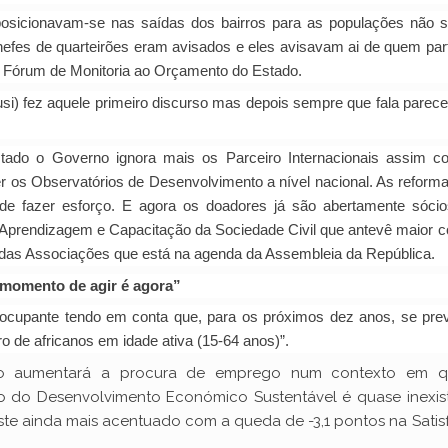
posicionavam-se nas saídas dos bairros para as populações não 
efes de quarteirões eram avisados e eles avisavam ai de quem part
o Fórum de Monitoria ao Orçamento do Estado.
usi) fez aquele primeiro discurso mas depois sempre que fala parece
ado o Governo ignora mais os Parceiro Internacionais assim c
r os Observatórios de Desenvolvimento a nível nacional. As reform
de fazer esforço. E agora os doadores já são abertamente sóci
e Aprendizagem e Capacitação da Sociedade Civil que antevê maior 
 das Associações que está na agenda da Assembleia da República.
momento de agir é agora”
eocupante tendo em conta que, para os próximos dez anos, se pr
 de africanos em idade ativa (15-64 anos)”.
nto aumentará a procura de emprego num contexto em 
 do Desenvolvimento Económico Sustentável é quase inexist
te ainda mais acentuado com a queda de -3,1 pontos na Satis