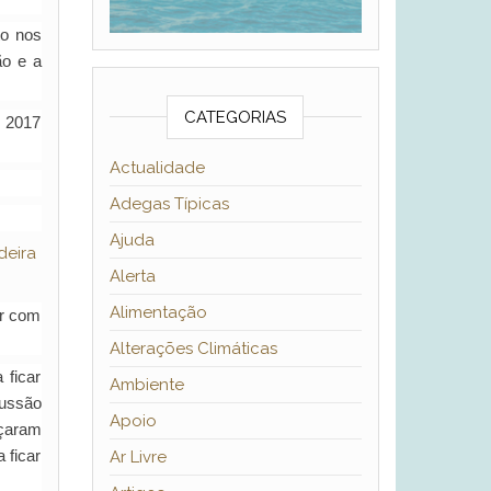
to nos
ão e a
CATEGORIAS
m 2017
Actualidade
Adegas Típicas
Ajuda
Alerta
Alimentação
ar com
Alterações Climáticas
 ficar
Ambiente
cussão
Apoio
eçaram
 ficar
Ar Livre