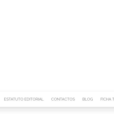
CENTRO – COMU
IMAGEM
ESTATUTO EDITORIAL
CONTACTOS
BLOG
FICHA 