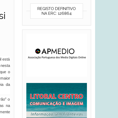
REGISTO DEFINITIVO
si
NA ERC: 126864
l está
 nesta
 que o
 maior
ia da
rão” o
ias na
emente